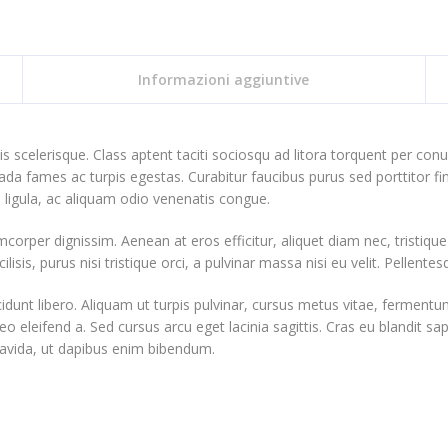
Informazioni aggiuntive
ttis scelerisque. Class aptent taciti sociosqu ad litora torquent per c
ada fames ac turpis egestas. Curabitur faucibus purus sed porttitor f
es ligula, ac aliquam odio venenatis congue.
amcorper dignissim. Aenean at eros efficitur, aliquet diam nec, tristiqu
ilisis, purus nisi tristique orci, a pulvinar massa nisi eu velit. Pellente
idunt libero. Aliquam ut turpis pulvinar, cursus metus vitae, fermentum
leo eleifend a. Sed cursus arcu eget lacinia sagittis. Cras eu blandit 
avida, ut dapibus enim bibendum.