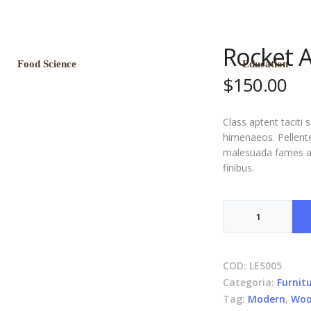
Rocket 
Food Science
Education
$
150.00
Class aptent taciti 
himenaeos. Pellente
malesuada fames ac 
finibus.
COD:
LES005
Categoria:
Furnit
Tag:
Modern
,
Wo