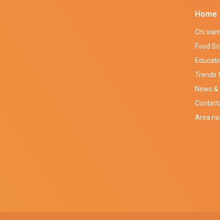
Home
Chi sia
Food Sc
Educati
Trends &
News & 
Contatt
Area ri