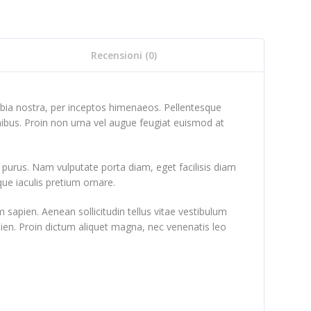
Recensioni (0)
onubia nostra, per inceptos himenaeos. Pellentesque
inibus. Proin non urna vel augue feugiat euismod at
e purus. Nam vulputate porta diam, eget facilisis diam
sque iaculis pretium ornare.
 sapien. Aenean sollicitudin tellus vitae vestibulum
sapien. Proin dictum aliquet magna, nec venenatis leo