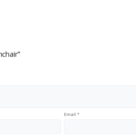
mchair”
Email
*