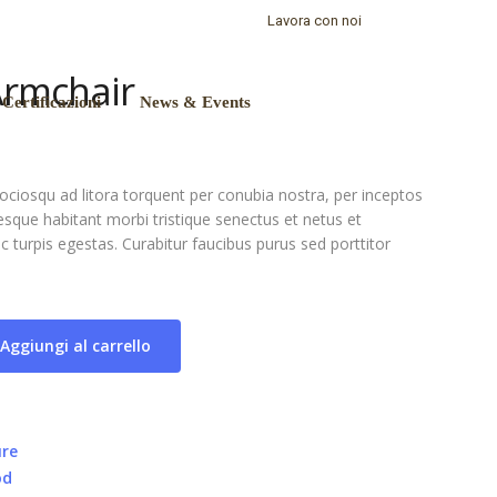
Lavora con noi
Armchair
Certificazioni
News & Events
sociosqu ad litora torquent per conubia nostra, per inceptos
sque habitant morbi tristique senectus et netus et
turpis egestas. Curabitur faucibus purus sed porttitor
Aggiungi al carrello
ure
od