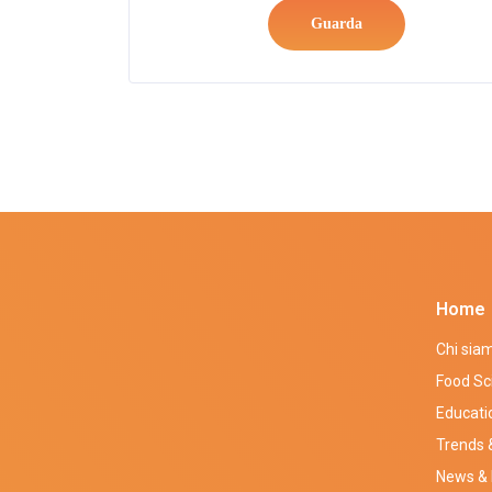
Guarda
Home
Chi sia
Food Sc
Educati
Trends &
News & 