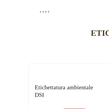
Contattaci
Chi Siamo
I nostri brand
ETI
Etichettatura ambientale
DSI