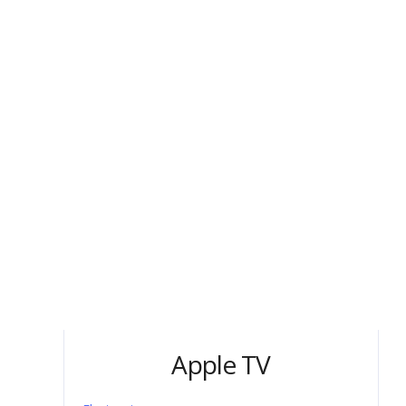
Apple TV
Electronics
$
200.00
$
175.00
Aggiungi al carrello