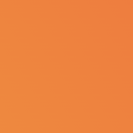
Home
Chi siamo
Food Science
Education
Trends & Insights
News & Events
Contattaci
Area riservata
Il gruppo
ILLVA Holding
Lavora con noi
Informazioni
Privacy Policy
Cookie Policy
Dichiarazione accessibilità