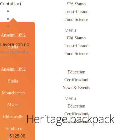
Contattaci
Chi Siamo
I nostri brand
Food Science
Menu
Anselmi 1892
Chi Siamo
Lavora con noi
I nostri brand
Stella
Area riservata
Food Science
Montebianco
Anselmi 1892
Alvena
Education
Certificazioni
Stella
Chiaravalle
News & Events
Montebianco
Eurobisco
Menu
Alvena
Education
Sepa
Heritage backpack
Certificazioni
Chiaravalle
Pavone
News & Events
Eurobisco
$
125.00