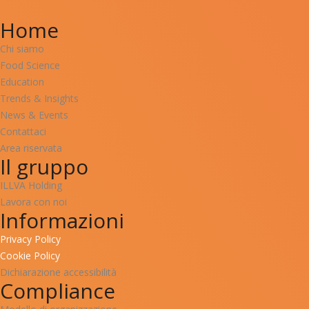
Compliance
Modello di organizzazione
Codice etico gruppo ILLVA
Whistleblowing DSI
Contatti
Per segnalazioni di tipo etico
scrivere a
info@disaronnoingredients.co
+39 0444 333 600
info@disaronnoingredients.com
P.iva 02619740240
Sede Centrale
Disaronno Ingredients S.p.a.
Via IV Novembre, 12 – 36077
Altavilla Vicentina (VI)