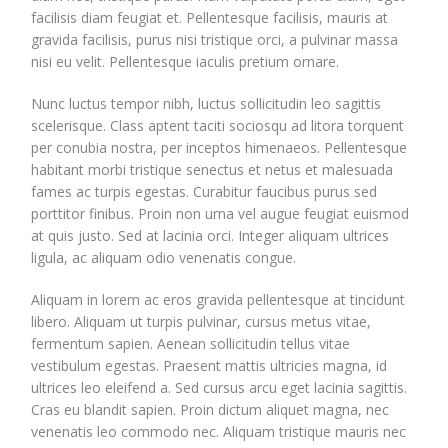
facilisis diam feugiat et. Pellentesque facilisis, mauris at
gravida facilisis, purus nisi tristique orci, a pulvinar massa
nisi eu velit. Pellentesque iaculis pretium ornare.
Nunc luctus tempor nibh, luctus sollicitudin leo sagittis
scelerisque. Class aptent taciti sociosqu ad litora torquent
per conubia nostra, per inceptos himenaeos. Pellentesque
habitant morbi tristique senectus et netus et malesuada
fames ac turpis egestas. Curabitur faucibus purus sed
porttitor finibus. Proin non urna vel augue feugiat euismod
at quis justo. Sed at lacinia orci. Integer aliquam ultrices
ligula, ac aliquam odio venenatis congue.
Aliquam in lorem ac eros gravida pellentesque at tincidunt
libero. Aliquam ut turpis pulvinar, cursus metus vitae,
fermentum sapien. Aenean sollicitudin tellus vitae
vestibulum egestas. Praesent mattis ultricies magna, id
ultrices leo eleifend a. Sed cursus arcu eget lacinia sagittis.
Cras eu blandit sapien. Proin dictum aliquet magna, nec
venenatis leo commodo nec. Aliquam tristique mauris nec