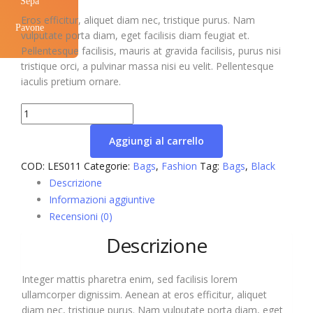
Sepa
Eros efficitur, aliquet diam nec, tristique purus. Nam
Pavone
vulputate porta diam, eget facilisis diam feugiat et.
Pellentesque facilisis, mauris at gravida facilisis, purus nisi
tristique orci, a pulvinar massa nisi eu velit. Pellentesque
iaculis pretium ornare.
Heritage
backpack
Aggiungi al carrello
quantità
COD:
LES011
Categorie:
Bags
,
Fashion
Tag:
Bags
,
Black
Descrizione
Informazioni aggiuntive
Recensioni (0)
Descrizione
Integer mattis pharetra enim, sed facilisis lorem
ullamcorper dignissim. Aenean at eros efficitur, aliquet
diam nec, tristique purus. Nam vulputate porta diam, eget