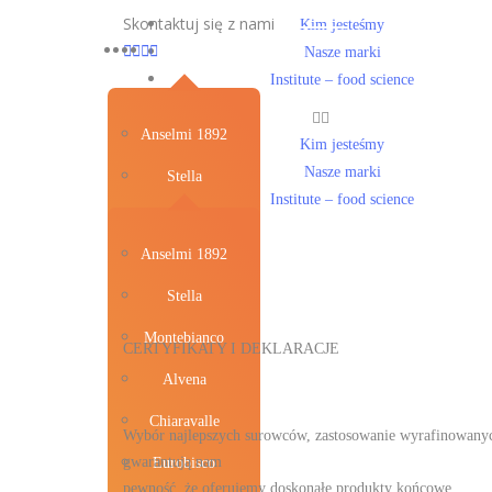
Skontaktuj się z nami
Kim jesteśmy
Nasze marki
Institute – food science
Anselmi 1892
Kim jesteśmy
Nasze marki
Stella
Institute – food science
Montebianco
Anselmi 1892
Alvena
Stella
Chiaravalle
Montebianco
Eurobisco
CERTYFIKATY I DEKLARACJE
Alvena
Chiaravalle
Wybór najlepszych surowców, zastosowanie wyrafinowanych
gwarantują nam
Eurobisco
pewność, że oferujemy doskonałe produkty końcowe.